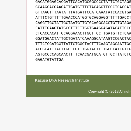
GACATGGAGCACGATTCACATGCGGCCCCTATTCTGCTAGG
GCAAGCACGAAGATTGATGTTTCTACAGGTTCGCTCACCAT
GTTAAGTTTAATATTTATGATTCGATGAAATATCCACGTGA
ATTTCTGTTTTTGAACCCATGGTGCAGGAGGTTTTTGACCT
CAGGTTGCTATTGCTAATGTTGTGCAGGCACCTGTTGTAGA
CATTTGAAGTATGCCTTTCTTGGTGAAGGAGATACATTGCC
CTCACCACATTGCAGGAAACTTGGTTGCTTGATGTTCTCAA
GGATGGACTATTGCTGATATCAAAGGCATAAGTCCGACTAC
TTTCTCGATGGTTATTCTGGCTACTTTCAAGTAGCAATTGC
ACCGCATTTACTTGCCCGTTTGGTACTTTTGCGTATCGTCG
AGTGCCCCAGCAACTTTTCAACGATGCATGTTGCTTATCTC
GAGATGTATTGA
Kazusa DNA Research Institute
Copyright (C) 2013 All rig