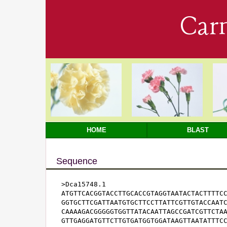
Car
HOME
BLAST
Sequence
>Dca15748.1

ATGTTCACGGTACCTTGCACCGTAGGTAATACTACTTTTCC
GGTGCTTCGATTAATGTGCTTCCTTATTCGTTGTACCAATC
CAAAAGACGGGGGTGGTTATACAATTAGCCGATCGTTCTAA
GTTGAGGATGTTCTTGTGATGGTGGATAAGTTAATATTTCC