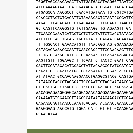
TGGGTAGCCAACAAACTTATTGATGACATAAGGGTTAATCC
ATCCAAAAGAAACTCATGGAAAGATATGGGATTTACATGAA
ATGAGGGATAAGGCCTTGAAGATGATAAATTGTGGTCATGA
CCAGCCTACTGTGAGATTGTAAAACAGTCTAATCCGGATTC
AAGACTTTAGACACCCCTGAGAAACCTTTGCAGTTTAAGTC
GCTCAGTTCAAGGGTGTTATTGAAGGTTGTAGAAGTTTGAT
TTGAAGGGAAATCATGGTGGTGTGCTATTGTCAGCTATAGC
ATCTTCCCAGTTGCAGTTGGTGTATTTGAGAATGAGAATAA
TTTTGGCACTTGAAACATGTTTTAACAGGTAGTGGAAGAGA
GATAGACAAAAGGGAATTGAACCAGCTTTGGAACAAGTTTG
TTTTGTGCAAGGCATTTGTGCAAAAATTTCAAAAAAGACTA
AAGTTGTTTTGGAAGCTTTTGAATTCTTACTCTGAATTCAG
GACTTGGATAGACATGGAGGTATTAGAAGGCTATCCATGGT
CAAATTGCTGAATCATGGTGGCAAATATCTGGAATACCCTG
ATTATAACTGCCAACAAGGAACCTGAGGCGTACGTCAGTGA
TATAAGGTAGCGTACGGATTGCCAATTCTACCAATAACCGA
CTTGACTGCCCTAAGTTGTTACCTCCAACACTTAAGAGAGC
AACAGAAGAAGGGAGCAAGGAGAACAGAGGAAGGGAAAGAG
CAAAAATGTGGAAGCTTAGGGCATAATAAGAAGACGTGCAA
GAGAAGCAGTCAACGCAAATGACGAGTACGAACCAAAGCCA
GAAGGAAGTAACCATGTTGGATCATCTGTTGTTGCAAGGAA
GCAACATAA