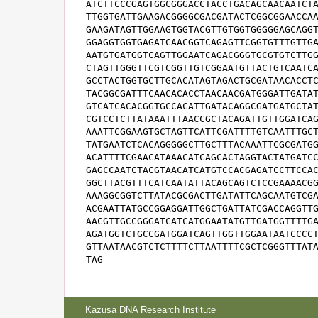
ATCTTCCCGAGTGGCGGGACCTACCTGACAGCAACAATCTA
TTGGTGATTGAAGACGGGGCGACGATACTCGGCGGAACCAA
GAAGATAGTTGGAAGTGGTACGTTGTGGTGGGGGAGCAGGT
GGAGGTGGTGAGATCAACGGTCAGAGTTCGGTGTTTGTTGA
AATGTGATGGTCAGTTGGAATCAGACGGGTGCGTGTCTTGG
CTAGTTGGGTTCGTCGGTTGTCGGAATGTTACTGTCAATCA
GCCTACTGGTGCTTGCACATAGTAGACTGCGATAACACCTC
TACGGCGATTTCAACACACCTAACAACGATGGGATTGATAT
GTCATCACACGGTGCCACATTGATACAGGCGATGATGCTAT
CGTCCTCTTATAAATTTAACCGCTACAGATTGTTGGATCAG
AAATTCGGAAGTGCTAGTTCATTCGATTTTGTCAATTTGCT
TATGAATCTCACAGGGGGCTTGCTTTACAAATTCGCGATGG
ACATTTTCGAACATAAACATCAGCACTAGGTACTATGATCC
GAGCCAATCTACGTAACATCATGTCCACGAGATCCTTCCAC
GGCTTACGTTTCATCAATATTACAGCAGTCTCCGAAAACGG
AAAGGCGGTCTTATACGCGACTTGATATTCAGCAATGTCGA
ACGAATTATGCCGGAGGATTGGCTGATTATCGACCAGGTTG
AACGTTGCCGGGATCATCATGGAATATGTTGATGGTTTTGA
AGATGGTCTGCCGATGGATCAGTTGGTTGGAATAATCCCCT
GTTAATAACGTCTCTTTTCTTAATTTTCGCTCGGGTTTATA
TAG
Kazusa DNA Research Institute