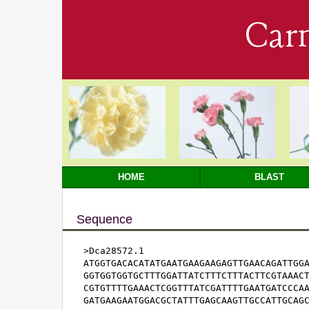
Car
HOME
BLAST
Sequence
>Dca28572.1

ATGGTGACACATATGAATGAAGAAGAGTTGAACAGATTGGA
GGTGGTGGTGCTTTGGATTATCTTTCTTTACTTCGTAAACT
CGTGTTTTGAAACTCGGTTTATCGATTTTGAATGATCCCAA
GATGAAGAATGGACGCTATTTGAGCAAGTTGCCATTGCAGC