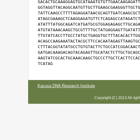
GACACTGCAAAGGAGTGCATAAATGTGTTGAACAAGAGATT
GGTAGGTTACAGGCAATGTTGCTTGAAGCGAAGGGTTGCTG
TATTCAAGCCTTTTAGAGGATAACGCAGTTGATCAAGCGCT
ATAGCGAAAGCTCAAGGAGATGTTCTCAGAGCCATAGATCT
ATATTTATGGCAGATCATGATGCGTGGAGAGAGCTTGCAGA
ATGTATAAACAAGCTGCGTTTTGCTATGAGGAGTTGATATT
TTGTATCACCTTGCCTATGCTGAGGTGCTTTACACACTTGG
ACAGCCAAGAAATACTACGCTTCCACAATAGAGTTAAGTGC
CTTTACGGTATATGCCTGTGTACTTCTGCCATCGGACAACT
GATGACAAAGACAGTACAGAGTTGCATACTCTTGCTGCAGC
AAGTATCGCACTGCAAACAAGCTGCCCTTGCTCACTTCCAC
TCATAG
Kazusa DNA Research Institute
Copyright (C) 2013 All rig