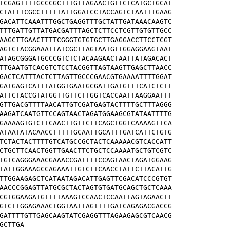
TCGAGTTTTGCCCGCTTTGTTAGAACTGTTCTCATGCTGCAT

CTATTTCGCCTTTTTATTGGATCCTACCAGTCTAATTTGAAG

GACATTCAAATTTGGCTGAGGTTTGCTATTGATAAACAAGTC

TTTGATTGTTATGACGATTTAGCTCTTCCTCGTTGTGTTGCC

AAGCTTGAACTTTTCGGGTGTGTGCTTGAGGACCTTCCTCGT

AGTCTACGGAAATTATCGCTTAGTAATGTTGGAGGAAGTAAT

ATAGCGGGATGCCCGTCTCTACAAGAACTAATTATAGACACT

TTGAATGTCACGTCTCCTACGGTTAGTAAGTTGAGCTTAACC

GACTCATTTACTCTTAGTTGCCCGAACGTGAAAATTTTGGAT

GATGAGTCATTTATGGTGAATGCGATTGATGTTTCATCTCTT

ATTCTACCGTATGGTTGTTCTTGGTCACCAATTAAGGAATTT

GTTGACGTTTTAACATTGTCGATGAGTACTTTTGCTTTAGGG

AAGATCAATGTTCCAGTAACTAGATGGAAGCGTATAATTTTG

GAAAAGTGTCTTCAACTTGTTCTTCAGCTGGTCAAAAGTTCA

ATAATATACAACCTTTTTGCAATTGCATTTGATCATTCTGTG

TCTACTACTTTTGTCATGCCGCTACTCAAAAACGTCACCATT

CTGCTTCAACTGGTTGAACTTCTGCTCCAAAATGCTGTCGTC

TGTCAGGGAAACGAAACCGATTTTCCAGTAACTAGATGGAAG

TATTGGAAAGCCAGAAATTGTCTTCAACCTATTCTTACATTG

TTGGAAGAGCTCATAATAGACATTGAGTTCGACATCCCGTGT

AACCCGGAGTTATGCGCTACTAGTGTGATGCAGCTGCTCAAA

CGTGGAAGATGTTTTAAAGTCCAACTCCAATTAGTAGAACTT

GTCTTGGAGAAACTGGTAATTAGTTTTGATCAGAGACGACCG

GATTTTGTTGAGCAAGTATCGAGGTTTAGAAGAGCGTCAACG

GCTTGA