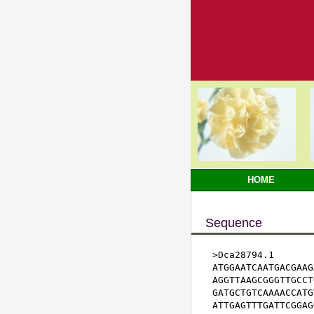
HOME
Sequence
>Dca28794.1

ATGGAATCAATGACGAAG
AGGTTAAGCGGGTTGCCT
GATGCTGTCAAAACCATG
ATTGAGTTTGATTCGGAG