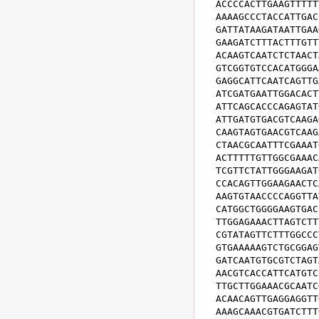
ACCCCACTTGAAGTTTTT
AAAAGCCCTACCATTGAC
GATTATAAGATAATTGAA
GAAGATCTTTACTTTGTT
ACAAGTCAATCTCTAACT
GTCGGTGTCCACATGGGA
GAGGCATTCAATCAGTTG
ATCGATGAATTGGACACT
ATTCAGCACCCAGAGTAT
ATTGATGTGACGTCAAGA
CAAGTAGTGAACGTCAAG
CTAACGCAATTTCGAAAT
ACTTTTTGTTGGCGAAAC
TCGTTCTATTGGGAAGAT
CCACAGTTGGAAGAACTC
AAGTGTAACCCCAGGTTA
CATGGCTGGGGAAGTGAC
TTGGAGAAACTTAGTCTT
CGTATAGTTCTTTGGCCC
GTGAAAAAGTCTGCGGAG
GATCAATGTGCGTCTAGT
AACGTCACCATTCATGTC
TTGCTTGGAAACGCAATC
ACAACAGTTGAGGAGGTT
AAAGCAAACGTGATCTTT