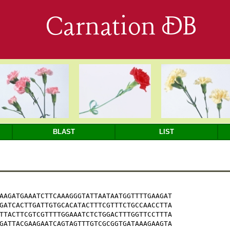
Carnation DB
BLAST
LIST
AAGATGAAATCTTCAAAGGGTATTAATAATGGTTTTGAAGAT

GATCACTTGATTGTGCACATACTTTCGTTTCTGCCAACCTTA

TTACTTCGTCGTTTTGGAAATCTCTGGACTTTGGTTCCTTTA

GATTACGAAGAATCAGTAGTTTGTCGCGGTGATAAAGAAGTA
