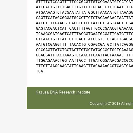
GTTTTCTCCAGTTTTTCCCGCGTTGTCCGAAATGTCCTCAT
ATTGACTGTTTTGACCTTGTTCTCGCACCCTTTGAATTTCG
ATGAAAAGTCTACGAATATTATGGCTTAACAATGTTAAAGG
CAGTTCATAGCGGGATGCCCTTCTCTACAAGAACTAATTAT
AACGTTTTGAAGGTCACGTCTCCTATTGTTAGTAAGTTGGA
GAGTACGACTCATTCACTTTTAGTTGCCCGAACGTGAAAAC
TCAAGCGATGAGTCATTTACGGTGAATGCGATTGATGTTTC
GTCAACTGTTTATTCTTCAGTTATCCGTCTCCAGTTGAGGC
AATGTCGAGGTTTTTACACTGTCGAGCGATGCTTATCAGGG
CCCGAGTTATCTGCTACTTGTGCTATGCCGCTGCTCAAAAG
GGAGGATTTACTAAAGTCCAACTTCAATTAGTAAAACTTTT
TTGGAGAAACTGGTAATTACCTTTGATCGGAAACGACCGCC
TTTGTTAAGCAAGTATTGAAGTTTAGAAAAGCGTCAGTGAA
TGA
Kazusa DNA Research Institute
Copyright (C) 2013 All rig