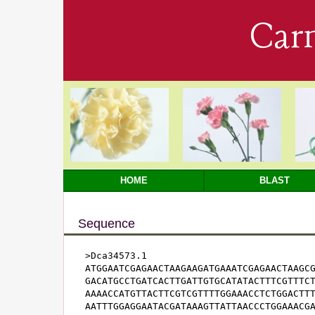
Car
HOME
BLAST
Sequence
>Dca34573.1

ATGGAATCGAGAACTAAGAAGATGAAATCGAGAACTAAGCG
GACATGCCTGATCACTTGATTGTGCATATACTTTCGTTTCT
AAAACCATGTTACTTCGTCGTTTTGGAAACCTCTGGACTTT
AATTTGGAGGAATACGATAAAGTTATTAACCCTGGAAACGA