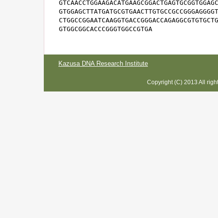
GTCAACCTGGAAGACATGAAGCGGACTGAGTGCGGTGGAGC
GTGGAGCTTATGATGCGTGAACTTGTGCCGCCGGGAGGGGT
CTGGCCGGAATCAAGGTGACCGGGACCAGAGGCGTGTGCTG
GTGGCGGCACCCGGGTGGCCGTGA
Kazusa DNA Research Institute
Copyright (C) 2013 All rig