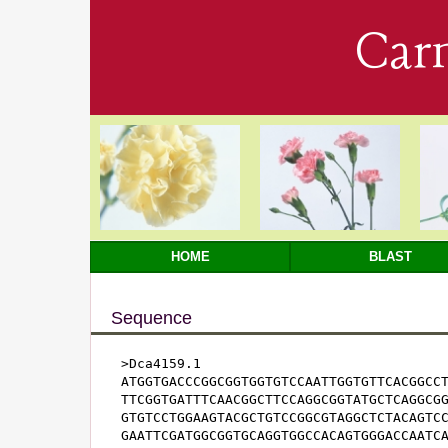
Car
HOME
BLAST
Sequence
>Dca4159.1

ATGGTGACCCGGCGGTGGTGTCCAATTGGTGTTCACGGCCT
TTCGGTGATTTCAACGGCTTCCAGGCGGTATGCTCAGGCGG
GTGTCCTGGAAGTACGCTGTCCGGCGTAGGCTCTACAGTCC
GAATTCGATGGCGGTGCAGGTGGCCACAGTGGGACCAATCA