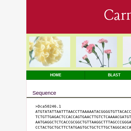
Car
HOME
BLAST
Sequence
>Dca50246.1

ATGTATATTAATTTAACCTTAAAAATACGGGGTGTTACACC
TCTGTTGAGACTCCACCAGTGAACTTGTCTCAAAACGATGT
AATGAGGCTCTCACCGCGGCTGTTAAGGCTTTAGCCCGGGA
CCTACTGCTGCTTCTATGAGTGCTGCTCTTGCTAGGCACCA