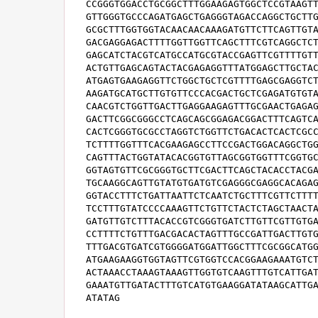
CCGGGTGGACCTGCGGCTTTGGAAGAGTGGCTCCGTAAGTT
GTTGGGTGCCCAGATGAGCTGAGGGTAGACCAGGCTGCTTG
GCGCTTTGGTGGTACAACAACAAAGATGTTCTTCAGTTGTA
GACGAGGAGACTTTTGGTTGGTTCAGCTTTCGTCAGGCTCT
GAGCATCTACGTCATGCCATGCGTACCGAGTTCGTTTTGTT
ACTGTTGAGCAGTACTACGAGAGGTTTATGGAGCTTGCTAC
ATGAGTGAAGAGGTTCTGGCTGCTCGTTTTGAGCGAGGTCT
AAGATGCATGCTTGTGTTCCCACGACTGCTCGAGATGTGTA
CAACGTCTGGTTGACTTGAGGAAGAGTTTGCGAACTGAGAG
GACTTCGGCGGGCCTCAGCAGCGGAGACGGACTTTCAGTCA
CACTCGGGTGCGCCTAGGTCTGGTTCTGACACTCACTCGCC
TCTTTTGGTTTCACGAAGAGCCTTCCGACTGGACAGGCTGG
CAGTTTACTGGTATACACGGTGTTAGCGGTGGTTTCGGTGC
GGTAGTGTTCGCGGGTGCTTCGACTTCAGCTACACCTACGA
TGCAAGGCAGTTGTATGTGATGTCGAGGGCGAGGCACAGAG
GGTACCTTTCTGATTAATTCTCAATCTGCTTTCGTTCTTTT
TCCTTTGTATCCCCAAAGTTCTGTTCTACTCTAGCTAACTA
GATGTTGTCTTTACACCGTCGGGTGATCTTGTTCGTTGTGA
CCTTTTCTGTTTGACGACACTAGTTTGCCGATTGACTTGTG
TTTGACGTGATCGTGGGGATGGATTGGCTTTCGCGGCATGG
ATGAAGAAGGTGGTAGTTCGTGGTCCACGGAAGAAATGTCT
ACTAAACCTAAAGTAAAGTTGGTGTCAAGTTTGTCATTGAT
GAAATGTTGATACTTTGTCATGTGAAGGATATAAGCATTGA
ATATAG