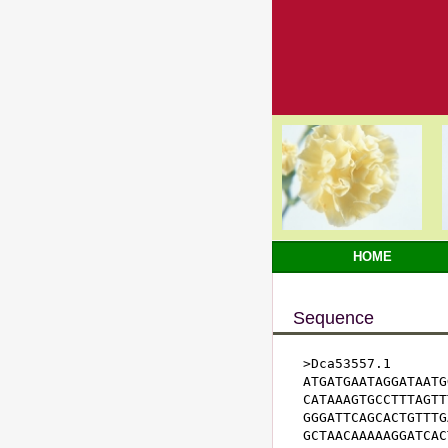
HOME
Sequence
>Dca53557.1

ATGATGAATAGGATAATG
CATAAAGTGCCTTTAGTT
GGGATTCAGCACTGTTTG
GCTAACAAAAAGGATCAC