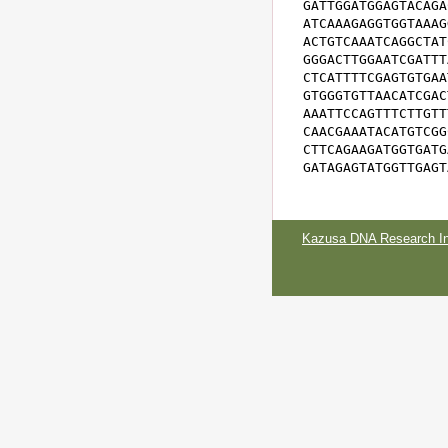
GATTGGATGGAGTACAGA
ATCAAAGAGGTGGTAAAG
ACTGTCAAATCAGGCTAT
GGGACTTGGAATCGATTT
CTCATTTTCGAGTGTGAA
GTGGGTGTTAACATCGAC
AAATTCCAGTTTCTTGTT
CAACGAAATACATGTCGG
CTTCAGAAGATGGTGATG
GATAGAGTATGGTTGAGT
Kazusa DNA Research Ins