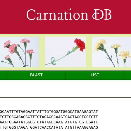
Carnation DB
BLAST
LIST
GCAATTTGTAGGAATTATTTGTGGGATGGGCATGAAGAGTAT

TCTTGGGAGAGGGTTTGTACAGCCAAGTCAGTAGGTGGTCTT

AAATGGAATATGGCGTCTATAGCCAAATATGTATGGTGGATT

TTGTGGGTAAGATGGATCAACCATATATATGTTAAAGGAGAG
