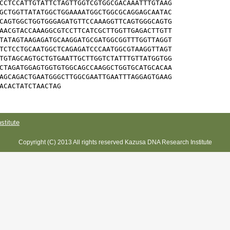
CCTCCATTGTATTCTAGTTGGTCGTGGCGACAAATTTGTAAG

GCTGGTTATATGGCTGGAAAATGGCTGGCGCAGGAGCAATAC

CAGTGGCTGGTGGGAGATGTTCCAAAGGTTCAGTGGGCAGTG

AACGTACCAAAGGCGTCCTTCATCGCTTGGTTGAGACTTGTT

TATAGTAAGAGATGCAAGGATGCGATGGCGGTTTGGTTAGGT

TCTCCTGCAATGGCTCAGAGATCCCAATGGCGTAAGGTTAGT

TGTAGCAGTGCTGTGAATTGCTTGGTCTATTTGTTATGGTGG

CTAGATGGAGTGGTGTGGCAGCCAAGGCTGGTGCATGCACAA

AGCAGACTGAATGGGCTTGGCGAATTGAATTTAGGAGTGAAG

ACACTATCTAACTAG
titute
Copyright (C) 2013 All rights reserved Kazusa DNA Research Institute