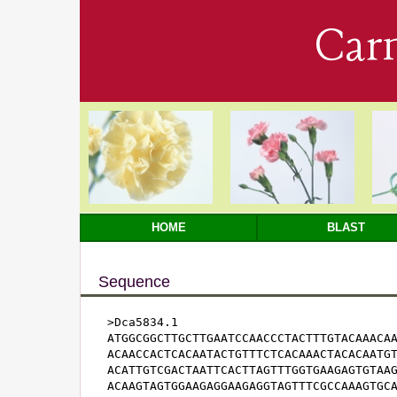
Car
HOME
BLAST
Sequence
>Dca5834.1

ATGGCGGCTTGCTTGAATCCAACCCTACTTTGTACAAACAA
ACAACCACTCACAATACTGTTTCTCACAAACTACACAATGT
ACATTGTCGACTAATTCACTTAGTTTGGTGAAGAGTGTAAG
ACAAGTAGTGGAAGAGGAAGAGGTAGTTTCGCCAAAGTGCA