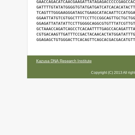
GAACCAGACATCAACGAAGATTATAGAGACCCCCGAGCCAC
GATTTTGTATATGGGGTGTATGATGATCATCACACATACTT
TCAGTTTGGGAAGGGATAGCTGAAGCATACAATTCCATGGA
GGAATTATGTCGTGGCTTTTCCTTCCGGCAGTTGCTGCTGG
GGAGATTATATATTCCTTGGGGCAGGCGTGTTTATCGTTGT
GCTAAACCAGATCAGCCTCACAATTTTGAGCCACAGATTTA
CGTGACAAGTTGATTTCCGACTACAACACTATGGATATTTG
GGAGAGCTGTGGGACTTCACAGTTCAGCACGACGACATGT
Kazusa DNA Research Institute
Copyright (C) 2013 All rig