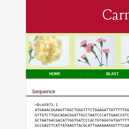
Car
HOME
BLAST
Sequence
>Dca5971.1

ATGAAACGGAAGTTAGCTGGGTTTCTGGAGATTATTTTTGG
GTTGTCTTGGCAGACGGATTGCCTAATCCCATTGAACCGTC
GCTAATGACGACATTGGTGATCCCACTGTAGGTATGGTTTT
GCCGAGTTCATTATAAGTTACGCATTGAAAAAGGGTTTCGA