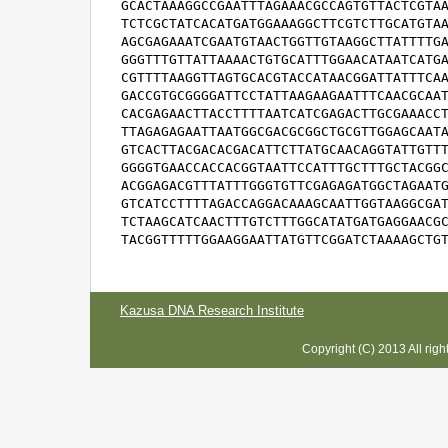
GCACTAAAGGCCGAATTTAGAAACGCCAGTGTTACTCGTAA
TCTCGCTATCACATGATGGAAAGGCTTCGTCTTGCATGTAA
AGCGAGAAATCGAATGTAACTGGTTGTAAGGCTTATTTTGA
GGGTTTGTTATTAAAACTGTGCATTTGGAACATAATCATGA
CGTTTTAAGGTTAGTGCACGTACCATAACGGATTATTTCAA
GACCGTGCGGGGATTCCTATTAAGAAGAATTTCAACGCAAT
CACGAGAACTTACCTTTTAATCATCGAGACTTGCGAAACCT
TTAGAGAGAATTAATGGCGACGCGGCTGCGTTGGAGCAATA
GTCACTTACGACACGACATTCTTATGCAACAGGTATTGTTT
GGGGTGAACCACCACGGTAATTCCATTTGCTTTGCTACGGC
ACGGAGACGTTTATTTGGGTGTTCGAGAGATGGCTAGAATG
GTCATCCTTTTAGACCAGGACAAAGCAATTGGTAAGGCGAT
TCTAAGCATCAACTTTGTCTTTGGCATATGATGAGGAACGC
TACGGTTTTTGGAAGGAATTATGTTCGGATCTAAAAGCTG
Kazusa DNA Research Institute
Copyright (C) 2013 All rig