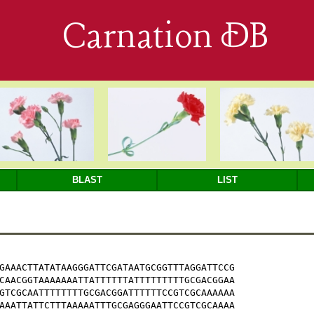
Carnation DB
BLAST
LIST