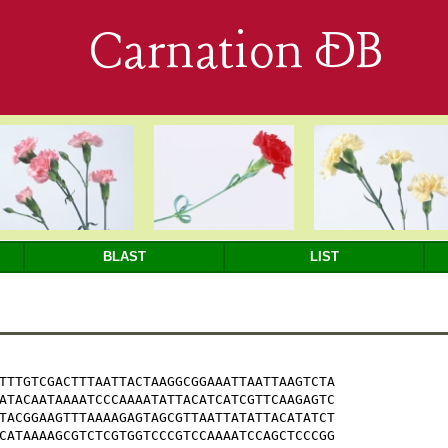
Carnation DB
BLAST
LIST