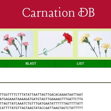
Carnation DB
BLAST
LIST