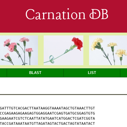
Carnation DB
BLAST
LIST